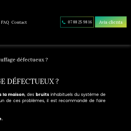
Avis clients
FAQ
Contact
07 88 25 98 16
auffage défectueux ?
GE DÉFECTUEUX ?
s la maison
, des
bruits
inhabituels du système de
l'un de ces problèmes, il est recommandé de faire
e.