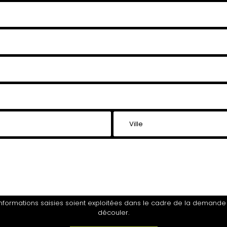
nformations saisies soient exploitées dans le cadre de la demande
découler.