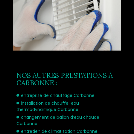
NOS AUTRES PRESTATIONS À
CARBONNE :
entreprise de chauffage Carbonne
installation de chauffe-eau
thermodynamique Carbonne
changement de ballon d’eau chaude
Carbonne
entretien de climatisation Carbonne