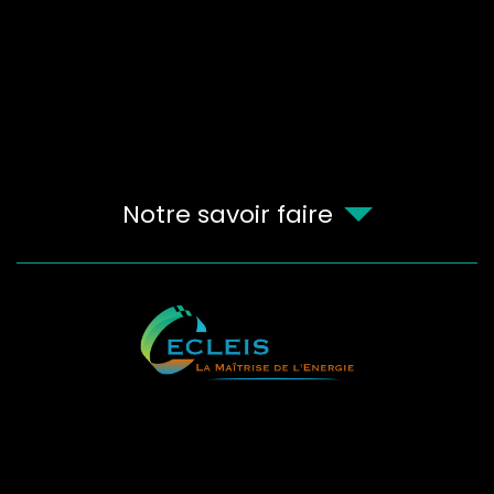
Notre savoir faire
18 Rue Latécoère,
31600
Muret
France
07 88 25 98 16